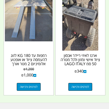
ארגז לאיזי ריידר אכסון
רמפות עד 180 KG לזוג
ציוד אישי ומזון ולכל מטרה
להעמסה ציוד או אופנוע
50 סמ LAGO ITALY
אלומיניום 2 מטר אורך
50X35X46...
קמפינג לייף
₪
1,200
₪
340
₪
1,000
לפרטים ורכישה
לפרטים ורכישה