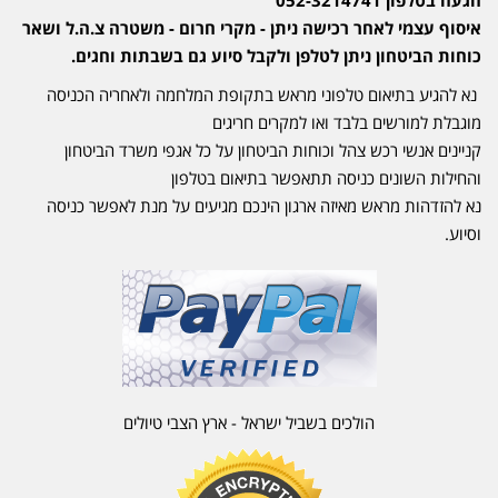
הגעה בטלפון 052-3214741
איסוף עצמי לאחר רכישה ניתן - מקרי חרום - משטרה צ.ה.ל ושאר
כוחות הביטחון ניתן לטלפן ולקבל סיוע גם בשבתות וחגים.
נא להגיע בתיאום טלפוני מראש בתקופת המלחמה ולאחריה הכניסה
מוגבלת למורשים בלבד ואו למקרים חריגים
קניינים אנשי רכש צהל וכוחות הביטחון על כל אגפי משרד הביטחון
והחילות השונים כניסה תתאפשר בתיאום בטלפון
נא להזדהות מראש מאיזה ארגון הינכם מגיעים על מנת לאפשר כניסה
וסיוע.
הולכים בשביל ישראל - ארץ הצבי טיולים