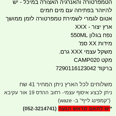
הטמפרטורה והאנרגיה האצורה במיכל - יש
להיזהר בפתיחה עם מים חמים
אטום לגמרי לשמירת טמפרטורה לזמן ממושך
ארץ יצור - XXX
נפח בגלון 550ML
מידות XX סמ'
משקל עצמי XXX גרם.
מקט CAMP020
ברקוד 7290116123042
משלוחים לכל הארץ ניתן המחיר 41 שח
ניתן לבצע איסוף עצמי- רחוב ההדס 19 אור עקיבא
")
קמפינג לייף" ב- waze)
*
יש לתאם מראש הגעה
(052-3214741)