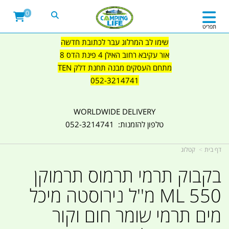
0
תפריט
שימו לב המרלוג עבר לכתובת חדשה
אור עקיבא רחוב האילן 4 פינת הדס 8
מתחם העסקים מבנה תחנת דלק TEN
052-3214741
WORLDWIDE DELIVERY
טלפון להזמנות: 052-3214741
דף בית
קטלוג
בקבוק תרמי תרמוס תרמוקן
550 ML מ''ל נירוסטה מיכל
מים תרמי שומר חום וקור