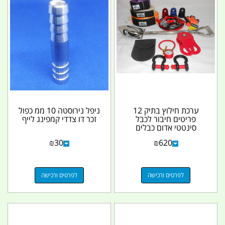
ערכת חילוץ בתיק 12
ניפל נירוסטה 10 ממ כפול
פריטים חיבור לכבל
זכר דו צדדי קמפינג לייף
סינטטי אדום כבלים
להתנעה מכפיל כוח
₪
30
₪
620
שחור...
לפרטים ורכישה
לפרטים ורכישה