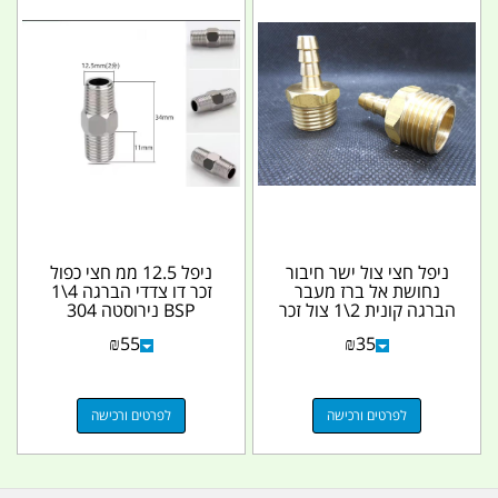
ניפל חצי צול ישר חיבור
ניפל 12.5 ממ חצי כפול
נחושת אל ברז מעבר
זכר דו צדדי הברגה 4\1
הברגה קונית 2\1 צול זכר
BSP נירוסטה 304
לצינור זכר 8...
קמפינג לייף
₪
55
₪
35
לפרטים ורכישה
לפרטים ורכישה