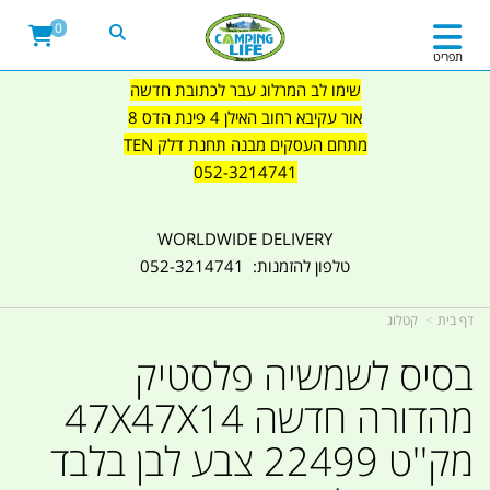
0
תפריט
שימו לב המרלוג עבר לכתובת חדשה
אור עקיבא רחוב האילן 4 פינת הדס 8
מתחם העסקים מבנה תחנת דלק TEN
052-3214741
WORLDWIDE DELIVERY
טלפון להזמנות: 052-3214741
דף בית
קטלוג
בסיס לשמשיה פלסטיק
מהדורה חדשה 47X47X14
מק''ט 22499 צבע לבן בלבד