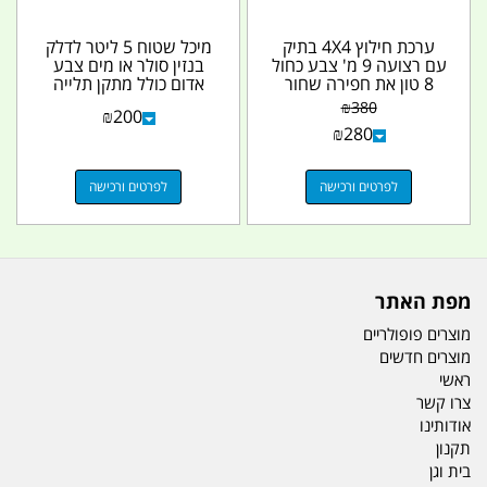
ערכת חילוץ 4X4 בתיק
מיכל שטוח 5 ליטר לדלק
עם רצועה 9 מ' צבע כחול
בנזין סולר או מים צבע
8 טון את חפירה שחור
אדום כולל מתקן תלייה
מתקפלת שאקלים 4\3...
תפס קמפינג לייף
₪
380
₪
200
₪
280
לפרטים ורכישה
לפרטים ורכישה
מפת האתר
מוצרים פופולריים
מוצרים חדשים
ראשי
צרו קשר
אודותינו
תקנון
בית וגן