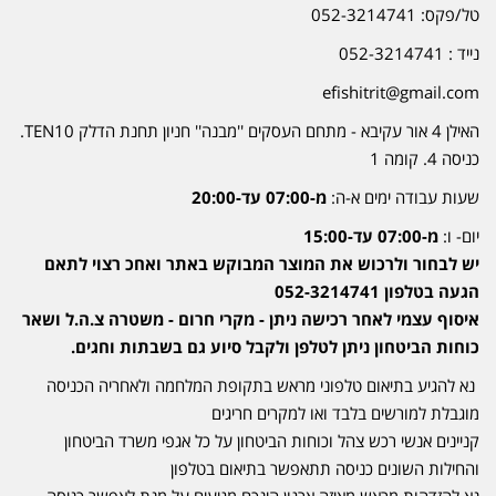
טל/פקס: 052-3214741
נייד : 052-3214741
efishitrit@gmail.com
האילן 4 אור עקיבא - מתחם העסקים ''מבנה'' חניון תחנת הדלק TEN10.
כניסה 4. קומה 1
שעות עבודה ימים א-ה:
מ-07:00 עד-20:00
יום- ו:
מ-07:00 עד-15:00
יש לבחור ולרכוש את המוצר המבוקש באתר ואחכ רצוי לתאם
הגעה בטלפון 052-3214741
איסוף עצמי לאחר רכישה ניתן - מקרי חרום - משטרה צ.ה.ל ושאר
כוחות הביטחון ניתן לטלפן ולקבל סיוע גם בשבתות וחגים.
נא להגיע בתיאום טלפוני מראש בתקופת המלחמה ולאחריה הכניסה
מוגבלת למורשים בלבד ואו למקרים חריגים
קניינים אנשי רכש צהל וכוחות הביטחון על כל אגפי משרד הביטחון
והחילות השונים כניסה תתאפשר בתיאום בטלפון
נא להזדהות מראש מאיזה ארגון הינכם מגיעים על מנת לאפשר כניסה