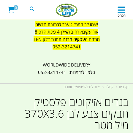
0
תפריט
שימו לב המרלוג עבר לכתובת חדשה
אור עקיבא רחוב האילן 4 פינת הדס 8
מתחם העסקים מבנה תחנת דלק TEN
052-3214741
WORLDWIDE DELIVERY
טלפון להזמנות: 052-3214741
דף בית
קטלוג
ציוד לרכב/ג'יפים/קרוואנים
בנדים אזיקונים פלסטיק
חבקים צבע לבן 370X3.6
מילימטר