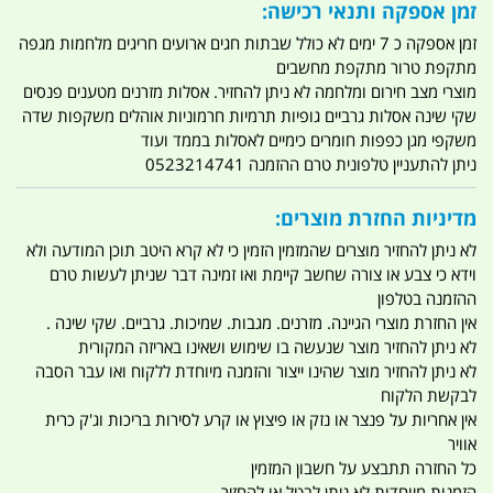
זמן אספקה ותנאי רכישה:
זמן אספקה כ 7 ימים לא כולל שבתות חגים ארועים חריגים מלחמות מגפה
מתקפת טרור מתקפת מחשבים
מוצרי מצב חירום ומלחמה לא ניתן להחזיר. אסלות מזרנים מטענים פנסים
שקי שינה אסלות גרביים גופיות תרמיות חרמוניות אוהלים משקפות שדה
משקפי מגן כפפות חומרים כימיים לאסלות בממד ועוד
ניתן להתעניין טלפונית טרם ההזמנה 0523214741
מדיניות החזרת מוצרים:
לא ניתן להחזיר מוצרים שהמזמין הזמין כי לא קרא היטב תוכן המודעה ולא
וידא כי צבע או צורה שחשב קיימת ואו זמינה דבר שניתן לעשות טרם
ההזמנה בטלפון
אין החזרת מוצרי הגיינה. מזרנים. מגבות. שמיכות. גרביים. שקי שינה .
לא ניתן להחזיר מוצר שנעשה בו שימוש ושאינו באריזה המקורית
לא ניתן להחזיר מוצר שהינו ייצור והזמנה מיוחדת ללקוח ואו עבר הסבה
לבקשת הלקוח
אין אחריות על פנצר או נזק או פיצוץ או קרע לסירות בריכות וג'ק כרית
אוויר
כל החזרה תתבצע על חשבון המזמין
הזמנות מיוחדות לא ניתן לבטל או להחזיר