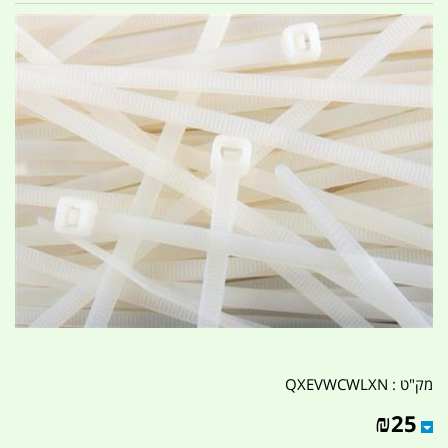
מק"ט :
QXEVWCWLXN
₪
25