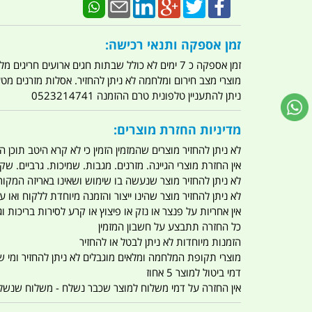
זמן אספקה ותנאי רכישה:
זמן אספקה כ 7 ימים לא כולל שבתות חגים ארועים חריגים מלחמות מגפה מתקפת טרור מתקפת מחשבים
מוצרי מצב חירום ומלחמה לא ניתן להחזיר. אסלות מזרנים מ
ניתן להתעניין טלפונית טרם ההזמנה 0523214741
מדיניות החזרת מוצרים:
לא ניתן להחזיר מוצרים שהמזמין הזמין כי לא קרא היטב תוכן
אין החזרת מוצרי הגיינה. מזרנים. מגבות. שמיכות. גרביים. שקי
לא ניתן להחזיר מוצר שנעשה בו שימוש ושאינו באריזה המקור
לא ניתן להחזיר מוצר שהינו ייצור והזמנה מיוחדת ללקוח וא
אין אחריות על פנצר או נזק או פיצוץ או קרע לסירות בריכות וג'
כל החזרה תתבצע על חשבון המזמין
הזמנות מיוחדות לא ניתן לבטל או להחזיר
מוצרי תקופת המלחמה ומלאים מוגבלים לא ניתן להחזיר ומי שרו
דמי ביטול למוצר 5 אחוז
אין החזרה על דמי משלוח למוצר שכבר נשלח - משלוח שנשלח ו