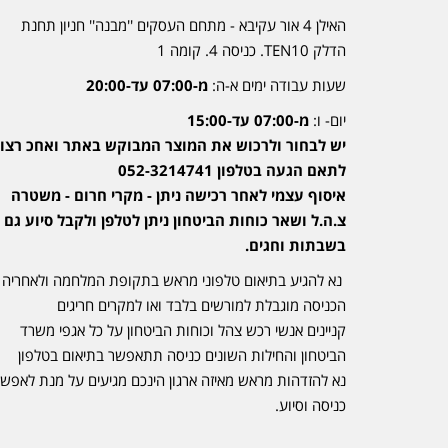
האילן 4 אור עקיבא - מתחם העסקים ''מבנה'' חניון תחנת
הדלק TEN10. כניסה 4. קומה 1
שעות עבודה ימים א-ה:
מ-07:00 עד-20:00
יום- ו:
מ-07:00 עד-15:00
יש לבחור ולרכוש את המוצר המבוקש באתר ואחכ רצוי
לתאם הגעה בטלפון 052-3214741
איסוף עצמי לאחר רכישה ניתן - מקרי חרום - משטרה
צ.ה.ל ושאר כוחות הביטחון ניתן לטלפן ולקבל סיוע גם
בשבתות וחגים.
נא להגיע בתיאום טלפוני מראש בתקופת המלחמה ולאחריה
הכניסה מוגבלת למורשים בלבד ואו למקרים חריגים
קניינים אנשי רכש צהל וכוחות הביטחון על כל אגפי משרד
הביטחון והחילות השונים כניסה תתאפשר בתיאום בטלפון
נא להזדהות מראש מאיזה ארגון הינכם מגיעים על מנת לאפש
כניסה וסיוע.