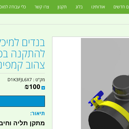
ם חדשים
אודותינו
בלוג
תקנון
צרו קשר
כלי עבודה למוס
להתקנה בכ
צהוב קמפינג
מק"ט :
D1K3FJL6X7
₪
100
תיאור: