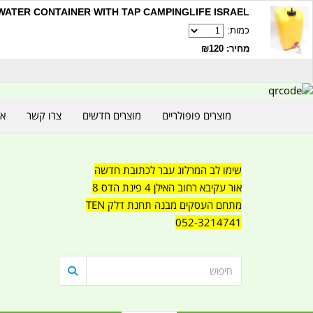
20LITRE WATER CONTAINER WITH TAP CAMPINGLIFE ISRAEL קמ
כמות:
מחיר: ₪120
מוצרים פופולריים
מוצרים חדשים
צרו קשר
או
שימו לב המרלוג עבר לכתובת חדשה
אור עקיבא רחוב האילן 4 פינת הדס 8
מתחם העסקים מבנה תחנת דלק TEN
052-3214741