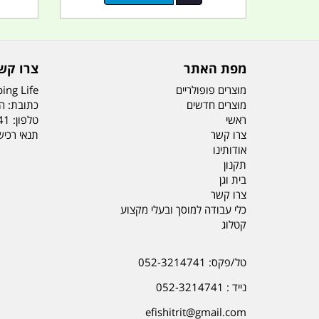
מפת האתר
צרו קש
מוצרים פופולריים
ing Life
מוצרים חדשים
כתובת: הדס 19 או
ראשי
טלפון:
41
צרו קשר
תנאי רכי
אודותינו
תקנון
בית וגן
צרו קשר
כלי עבודה למוסך ובעלי מקצוע
קטלוג
טל/פקס: 052-3214741
נייד : 052-3214741
efishitrit@gmail.com