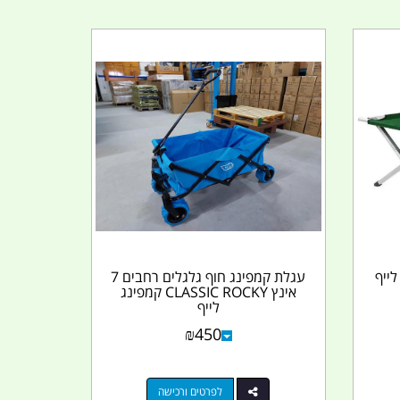
ייף
עגלת קמפינג חוף גלגלים רחבים 7
אינץ CLASSIC ROCKY קמפינג
לייף
₪
450
לפרטים ורכישה