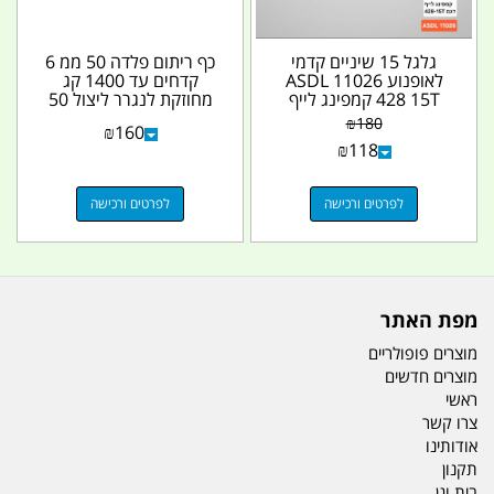
גלגל 15 שיניים קדמי
כף ריתום פלדה 50 ממ 6
לאופנוע ASDL 11026
קדחים עד 1400 קג
428 15T קמפינג לייף
מחוזקת לנגרר ליצול 50
על 50 מילימטר...
₪
180
₪
160
₪
118
לפרטים ורכישה
לפרטים ורכישה
מפת האתר
מוצרים פופולריים
מוצרים חדשים
ראשי
צרו קשר
אודותינו
תקנון
בית וגן