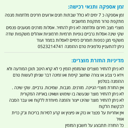
זמן אספקה ותנאי רכישה:
זמן אספקה כ 7 ימים לא כולל שבתות חגים ארועים חריגים מלחמות מגפה
מתקפת טרור מתקפת מחשבים
מוצרי מצב חירום ומלחמה לא ניתן להחזיר. אסלות מזרנים מטענים פנסים
שקי שינה אסלות גרביים גופיות תרמיות חרמוניות אוהלים משקפות שדה
משקפי מגן כפפות חומרים כימיים לאסלות בממד ועוד
ניתן להתעניין טלפונית טרם ההזמנה 0523214741
מדיניות החזרת מוצרים:
לא ניתן להחזיר מוצרים שהמזמין הזמין כי לא קרא היטב תוכן המודעה ולא
וידא כי צבע או צורה שחשב קיימת ואו זמינה דבר שניתן לעשות טרם
ההזמנה בטלפון
אין החזרת מוצרי הגיינה. מזרנים. מגבות. שמיכות. גרביים. שקי שינה .
לא ניתן להחזיר מוצר שנעשה בו שימוש ושאינו באריזה המקורית
לא ניתן להחזיר מוצר שהינו ייצור והזמנה מיוחדת ללקוח ואו עבר הסבה
לבקשת הלקוח
אין אחריות על פנצר או נזק או פיצוץ או קרע לסירות בריכות וג'ק כרית
אוויר
כל החזרה תתבצע על חשבון המזמין