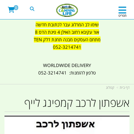
0
תפריט
שימו לב המרלוג עבר לכתובת חדשה
אור עקיבא רחוב האילן 4 פינת הדס 8
מתחם העסקים מבנה תחנת דלק TEN
052-3214741
WORLDWIDE DELIVERY
טלפון להזמנות: 052-3214741
דף בית
קטלוג
אשפתון לרכב קמפינג לייף