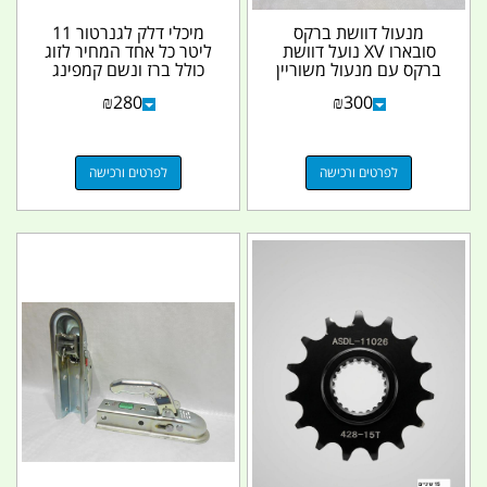
מנעול דוושת ברקס
מיכלי דלק לגנרטור 11
סובארו XV נועל דוושת
ליטר כל אחד המחיר לזוג
ברקס עם מנעול משוריין
כולל ברז ונשם קמפינג
12 ממ מהדורה חדשה...
לייף
₪
280
₪
300
לפרטים ורכישה
לפרטים ורכישה