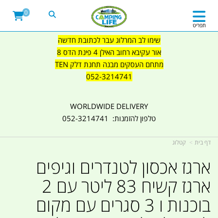
0
תפריט
שימו לב המרלוג עבר לכתובת חדשה
אור עקיבא רחוב האילן 4 פינת הדס 8
מתחם העסקים מבנה תחנת דלק TEN
052-3214741
WORLDWIDE DELIVERY
טלפון להזמנות: 052-3214741
דף בית
קטלוג
ארגז אכסון לטנדרים וגיפים
ארגז קשיח 83 ליטר עם 2
בוכנות ו 3 סגרים עם מקום