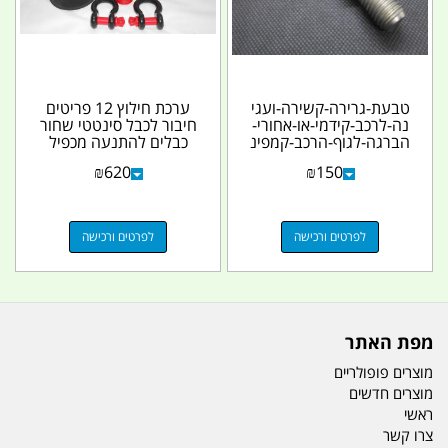
טבעת-גרירה-קשירה-ועגי
ערכת חילוץ 12 פריטים
נה-לרכב-קידמי-או-אחורי-
חיבור לכבל סינטטי שחור
הברגה-לגוף-הרכב-קמפינ
כבלים להתנעה מכפיל
ג-לייף
כוח שחור שעון...
₪
620
₪
150
לפרטים ורכישה
לפרטים ורכישה
מפת האתר
מוצרים פופולריים
מוצרים חדשים
ראשי
צרו קשר