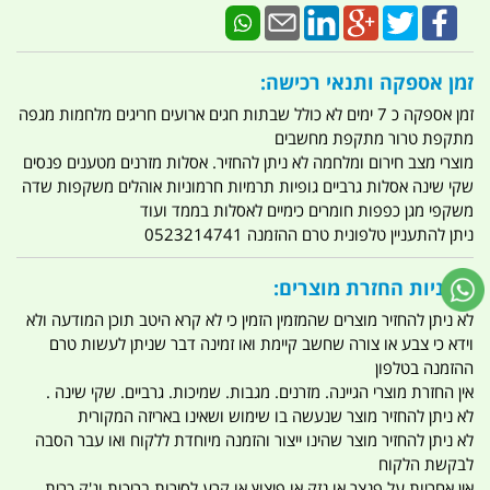
זמן אספקה ותנאי רכישה:
זמן אספקה כ 7 ימים לא כולל שבתות חגים ארועים חריגים מלחמות מגפה
מתקפת טרור מתקפת מחשבים
מוצרי מצב חירום ומלחמה לא ניתן להחזיר. אסלות מזרנים מטענים פנסים
שקי שינה אסלות גרביים גופיות תרמיות חרמוניות אוהלים משקפות שדה
משקפי מגן כפפות חומרים כימיים לאסלות בממד ועוד
ניתן להתעניין טלפונית טרם ההזמנה 0523214741
מדיניות החזרת מוצרים:
לא ניתן להחזיר מוצרים שהמזמין הזמין כי לא קרא היטב תוכן המודעה ולא
וידא כי צבע או צורה שחשב קיימת ואו זמינה דבר שניתן לעשות טרם
ההזמנה בטלפון
אין החזרת מוצרי הגיינה. מזרנים. מגבות. שמיכות. גרביים. שקי שינה .
לא ניתן להחזיר מוצר שנעשה בו שימוש ושאינו באריזה המקורית
לא ניתן להחזיר מוצר שהינו ייצור והזמנה מיוחדת ללקוח ואו עבר הסבה
לבקשת הלקוח
אין אחריות על פנצר או נזק או פיצוץ או קרע לסירות בריכות וג'ק כרית