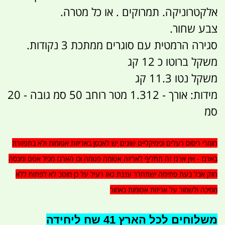
אלקטרוניקה. תמרוקים . או כל מטרה.
צבע שחור.
סגירה הרמטית עם סוגרים ממתכת 3 נקודות.
משקל ברוטו כ 12 קג
משקל נטו 11.3 קג
מידות: אורך - 1.312 מטר רוחב 50 סמ גובה - 20
סמ
חומרי ריסוס רעלים וכימיקליים שונים יש לאכסן באריזות אטומות ולא בתפזורת
בארגז - אין ארגז זה תחליף לאריזה אטומה פגומה וכו הארגז מכיל אטם ומכסה
חזק אבל בעת פתיחה ישתחרר עננת גאז רעיל על כן מוטב לא לפתוח ללא
מסיכה ולשמור על אריזות אטומות כאמור
משלוחים לכל הארץ 41 שח ליחידה