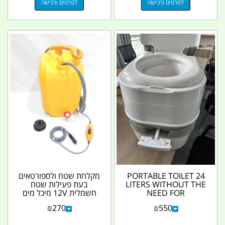
לפרטים ורכישה
לפרטים ורכישה
PORTABLE TOILET 24
מקלחת שטח ולספורטאים
LITERS WITHOUT THE
בעת פעילות שטח
NEED FOR
חשמלית 12V מיכל מים
ELECTRICITY
צהוב 18 ליטר משולבת
₪
270
₪
550
CAMPINGLIFE
עם...