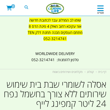
0
תפריט
שימו לב המרלוג עבר לכתובת חדשה
אור עקיבא רחוב האילן 4 פינת הדס 8
מתחם העסקים מבנה תחנת דלק TEN
052-3214741
WORLDWIDE DELIVERY
טלפון להזמנות: 052-3214741
דף בית
קטלוג
מקלחונים ושירותים בשטח
אסלה לשומרי שבת בית שימוש
שירותים ללא צורך בחשמל נפח
24 ליטר קמפינג לייף