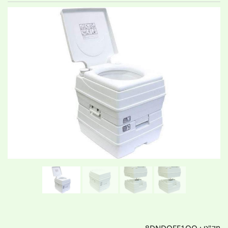
מק"ט :
8DNDOEE1OO