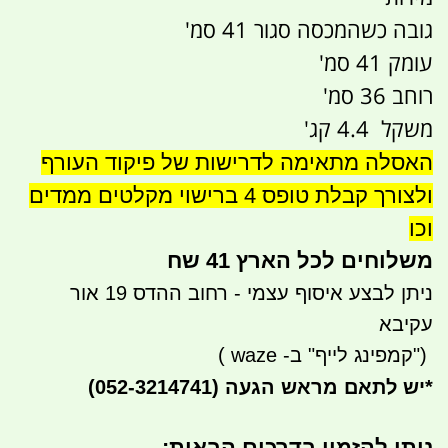
גובה כשהמכסה סגור 41 סמ'
עומק 41 סמ'
רוחב 36 סמ'
משקל 4.4 קג'
האסלה מתאימה לדרישות של פיקוד העורף
ולצורך קבלת טופס 4 ברישוי מקלטים ממדים
וכו
משלוחים לכל הארץ 41 שח
ניתן לבצע איסוף עצמי - רחוב ההדס 19 אור
עקיבא
")
קמפינג לייף" ב-
waze
)
*
יש לתאם מראש הגעה
(052-3214741)
ניתן להזמין בדרכים הבאות:​​