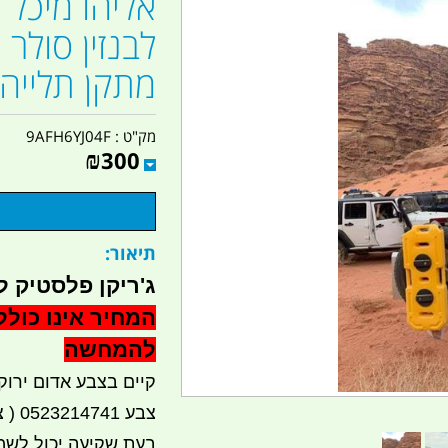
לבנזין סולר 
מתקן תלייה 
מק"ט :
9AFH6YJ04F
₪
300
תיאור:
ג'ריקן פלסטיק למים
המחיר אינו כולל
להמחשה
קיים בצבע אדום ירוק 
צבע 0523214741 ( צהוב למזמין מהמודעה הזאת)
בעת שקיעה יכול לש