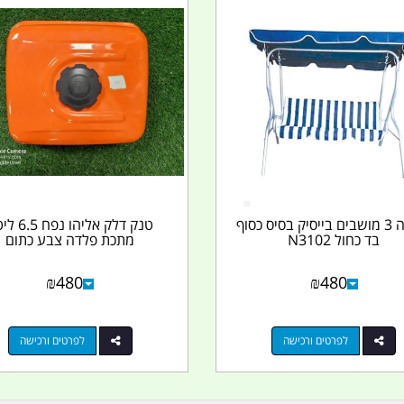
נדנדה 3 מושבים בייסיק בסיס כסוף
טנק דלק אליהו נפ
בד כחול N3102
מתכת פלדה צבע כתום
₪
480
₪
480
לפרטים ורכישה
לפרטים ורכישה