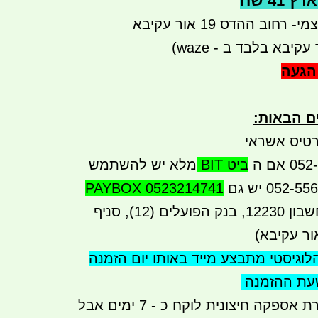
41 שח
חוב ההדס 19 אור עקיבא
קיבא בלבד ב - waze)
הגעה
ים הבאות
:
טיס אשראי
ביט BIT
מלא יש להשתמש
PAYBOX 0523214741
העברה בנקאית לחשבון 12230, בנק הפועלים (12), סניף
לוגיסטי מתבצע
מייד באותו יום הזמנה
שעת ההזמנה
זמן אספקה עי חברת אספקה חיצונית לוקח כ - 7 ימים אבל