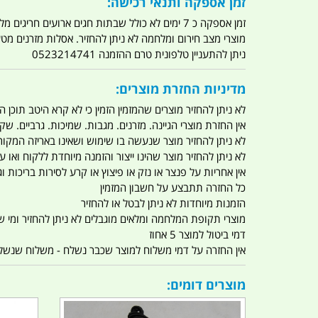
זמן אספקה ותנאי רכישה:
זמן אספקה כ 7 ימים לא כולל שבתות חגים ארועים חריגים מלחמות מגפה מתקפת טרור מתקפת מחשבים
מוצרי מצב חירום ומלחמה לא ניתן להחזיר. אסלות מזרנים מ
ניתן להתעניין טלפונית טרם ההזמנה 0523214741
מדיניות החזרת מוצרים:
לא ניתן להחזיר מוצרים שהמזמין הזמין כי לא קרא היטב תוכן
אין החזרת מוצרי הגיינה. מזרנים. מגבות. שמיכות. גרביים. שקי
לא ניתן להחזיר מוצר שנעשה בו שימוש ושאינו באריזה המקור
לא ניתן להחזיר מוצר שהינו ייצור והזמנה מיוחדת ללקוח וא
אין אחריות על פנצר או נזק או פיצוץ או קרע לסירות בריכות וג'
כל החזרה תתבצע על חשבון המזמין
הזמנות מיוחדות לא ניתן לבטל או להחזיר
מוצרי תקופת המלחמה ומלאים מוגבלים לא ניתן להחזיר ומי שרו
דמי ביטול למוצר 5 אחוז
אין החזרה על דמי משלוח למוצר שכבר נשלח - משלוח שנשלח ו
מוצרים דומים: