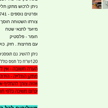
ניתן לרכוש מתקן תלי
ופרטים נוספים - 052-3214741
צורתו השטוחה חוסך 
מיועד לתנאי שטח
חומר - פלסטיק
עם מחיצות . חזק. כו
ניתן להשיג גם תופסני
120ש''ח כל תפס כולל מנעול
הערה חשובה - אין ל
מתקן התלייה - הידו
ויהיה צורך להחליף 
יגרום משיכה כלפי חו