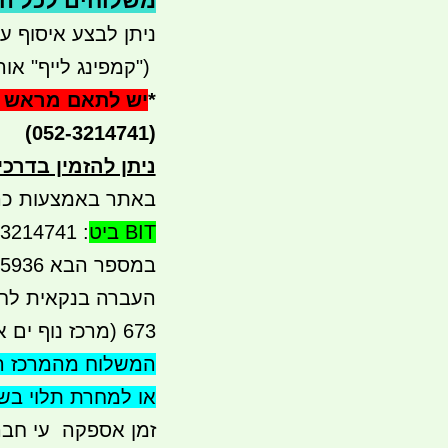
משלוחים לכל הארץ 
ניתן לבצע איסוף עצמי- ר
")
קמפינג לייף" אור ע
*
יש לתאם מראש 
(052-3214741)
ניתן להזמין בדרכ
באתר באמצעות כר
BIT ביט
: 052-3214741 אם ה
במספר הבא 052-5565936 יש גם
673 (מרכז נוף ים אור עקיבא)
המשלוח מהמרכז ה
או למחרת תלוי ב