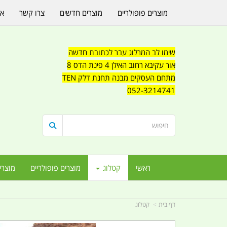
מוצרים פופולריים
מוצרים חדשים
צרו קשר
או
שימו לב המרלוג עבר לכתובת חדשה
אור עקיבא רחוב האילן 4 פינת הדס 8
מתחם העסקים מבנה תחנת דלק TEN
052-3214741
ראשי
קטלוג
מוצרים פופולריים
מוצרי
דף בית
קטלוג