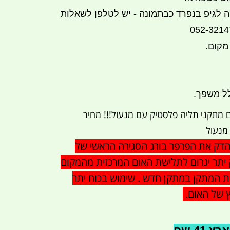
ה לגיפ בנפרד כבתמונה - יש לטלפן לשאלות
מקום.
לל משפך.
ם מתקני תליה פלסטיק עם מנעול!!! מחיר
הדק את הפרפר בורג הסגירה הראשי של
ק יתר יגרום לתלישת האום המרכזית מהמקום
את המתקן במתקן חדש . שימוש בכוח יתר
ץ של האום.