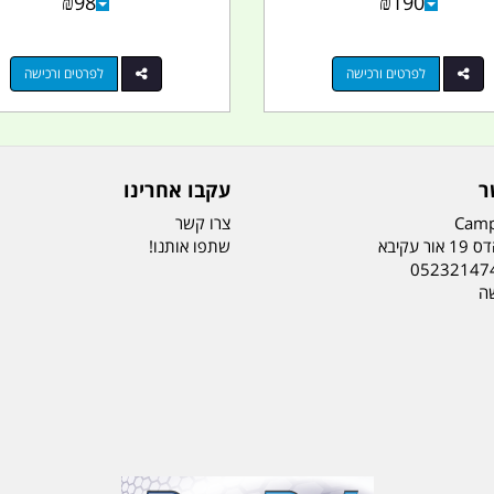
₪
98
₪
190
לפרטים ורכישה
לפרטים ורכישה
ר
עקבו אחרינו
Camp
צרו קשר
ר עקיבא
שתפו אותנו!
05232147
שה