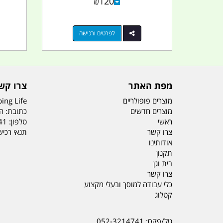
₪
120
לפרטים ורכישה
מפת האתר
צרו קש
מוצרים פופולריים
ing Life
מוצרים חדשים
כתובת: הדס 19 או
ראשי
טלפון:
41
צרו קשר
תנאי רכי
אודותינו
תקנון
בית וגן
צרו קשר
כלי עבודה למוסך ובעלי מקצוע
קטלוג
טל/פקס: 052-3214741