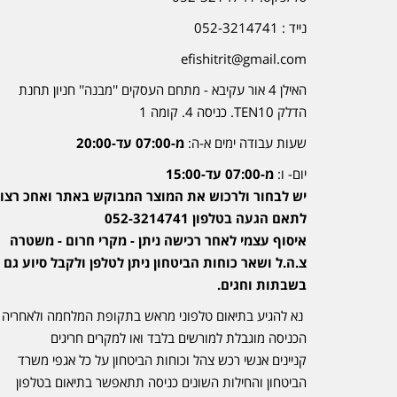
נייד : 052-3214741
efishitrit@gmail.com
האילן 4 אור עקיבא - מתחם העסקים ''מבנה'' חניון תחנת
הדלק TEN10. כניסה 4. קומה 1
שעות עבודה ימים א-ה:
מ-07:00 עד-20:00
יום- ו:
מ-07:00 עד-15:00
יש לבחור ולרכוש את המוצר המבוקש באתר ואחכ רצוי
לתאם הגעה בטלפון 052-3214741
איסוף עצמי לאחר רכישה ניתן - מקרי חרום - משטרה
צ.ה.ל ושאר כוחות הביטחון ניתן לטלפן ולקבל סיוע גם
בשבתות וחגים.
נא להגיע בתיאום טלפוני מראש בתקופת המלחמה ולאחריה
הכניסה מוגבלת למורשים בלבד ואו למקרים חריגים
קניינים אנשי רכש צהל וכוחות הביטחון על כל אגפי משרד
הביטחון והחילות השונים כניסה תתאפשר בתיאום בטלפון