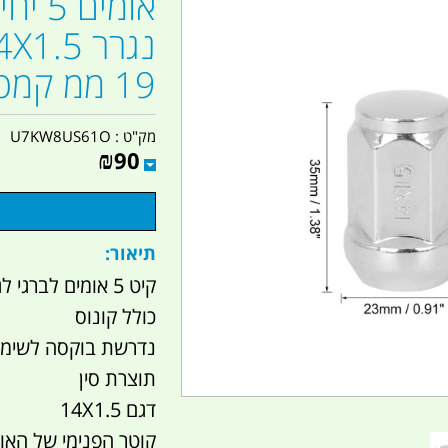
אומים
19 ממ קמפינג לייף
מק"ט :
U7KW8US61O
₪
90
תיאור:
קיט 5 אומים לברגי לגלגל הרכב או הנגרר כבתמונה
כולל קונוס
נדרשת בוקסה לשימוש מי
תוצרת סין
דגם 14X1.5
קוטר הפנימי של האום 14 