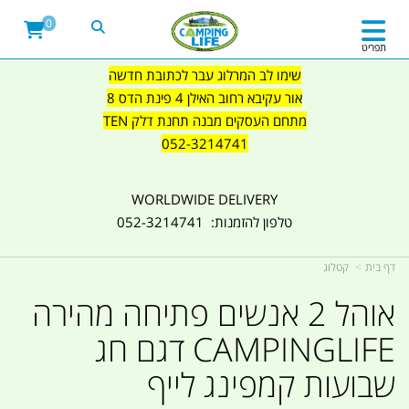
0
תפריט
שימו לב המרלוג עבר לכתובת חדשה
אור עקיבא רחוב האילן 4 פינת הדס 8
מתחם העסקים מבנה תחנת דלק TEN
052-3214741
WORLDWIDE DELIVERY
טלפון להזמנות: 052-3214741
דף בית
קטלוג
אוהל 2 אנשים פתיחה מהירה
CAMPINGLIFE דגם חג
שבועות קמפינג לייף