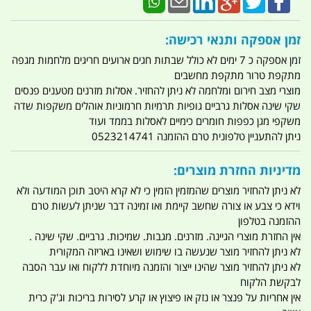
זמן אספקה ותנאי רכישה:
זמן אספקה כ 7 ימים לא כולל שבתות חגים ארועים חריגים מלחמות מגפה
מתקפת טרור מתקפת מחשבים
מוצרי מצב חירום ומלחמה לא ניתן להחזיר. אסלות מזרנים מטענים פנסים
שקי שינה אסלות גרביים גופיות תרמיות חרמוניות אוהלים משקפות שדה
משקפי מגן כפפות חומרים כימיים לאסלות בממד ועוד
ניתן להתעניין טלפונית טרם ההזמנה 0523214741
מדיניות החזרת מוצרים:
לא ניתן להחזיר מוצרים שהמזמין הזמין כי לא קרא היטב תוכן המודעה ולא
וידא כי צבע או צורה שחשב קיימת ואו זמינה דבר שניתן לעשות טרם
ההזמנה בטלפון
אין החזרת מוצרי הגיינה. מזרנים. מגבות. שמיכות. גרביים. שקי שינה .
לא ניתן להחזיר מוצר שנעשה בו שימוש ושאינו באריזה המקורית
לא ניתן להחזיר מוצר שהינו ייצור והזמנה מיוחדת ללקוח ואו עבר הסבה
לבקשת הלקוח
אין אחריות על פנצר או נזק או פיצוץ או קרע לסירות בריכות וג'ק כרית