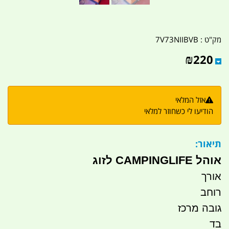
מק"ט :
7V73NIIBVB
₪
220
אזל המלאי
הודיעו לי כשחוזר למלאי
תיאור:
אוהל CAMPINGLIFE לזוג
אורך
רוחב
גובה מרכז
בד