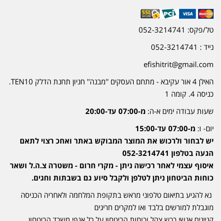
טל/פקס: 052-3214741
נייד : 052-3214741
efishitrit@gmail.com
האילן 4 אור עקיבא - מתחם העסקים ''מבנה'' חניון תחנת הדלק TEN10.
כניסה 4. קומה 1
שעות עבודה ימים א-ה:
מ-07:00 עד-20:00
יום- ו:
מ-07:00 עד-15:00
יש לבחור ולרכוש את המוצר המבוקש באתר ואחכ רצוי לתאם
הגעה בטלפון 052-3214741
איסוף עצמי לאחר רכישה ניתן - מקרי חרום - משטרה צ.ה.ל ושאר
כוחות הביטחון ניתן לטלפן ולקבל סיוע גם בשבתות וחגים.
נא להגיע בתיאום טלפוני מראש בתקופת המלחמה ולאחריה הכניסה
מוגבלת למורשים בלבד ואו למקרים חריגים
קניינים אנשי רכש צהל וכוחות הביטחון על כל אגפי משרד הביטחון