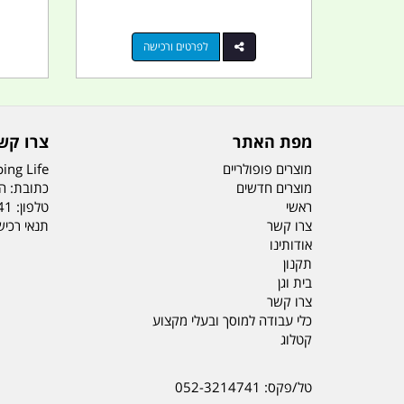
לפרטים ורכישה
מפת האתר
צרו קש
מוצרים פופולריים
ing Life
מוצרים חדשים
כתובת: הדס 19 או
ראשי
טלפון:
41
צרו קשר
תנאי רכי
אודותינו
תקנון
בית וגן
צרו קשר
כלי עבודה למוסך ובעלי מקצוע
קטלוג
טל/פקס: 052-3214741