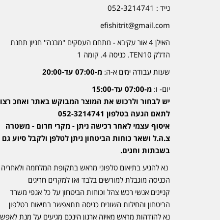
נייד : 052-3214741
efishitrit@gmail.com
האילן 4 אור עקיבא - מתחם העסקים ''מבנה'' חניון תחנת
הדלק TEN10. כניסה 4. קומה 1
שעות עבודה ימים א-ה:
מ-07:00 עד-20:00
יום- ו:
מ-07:00 עד-15:00
יש לבחור ולרכוש את המוצר המבוקש באתר ואחכ רצוי
לתאם הגעה בטלפון 052-3214741
איסוף עצמי לאחר רכישה ניתן - מקרי חרום - משטרה
צ.ה.ל ושאר כוחות הביטחון ניתן לטלפן ולקבל סיוע גם
בשבתות וחגים.
נא להגיע בתיאום טלפוני מראש בתקופת המלחמה ולאחריה
הכניסה מוגבלת למורשים בלבד ואו למקרים חריגים
קניינים אנשי רכש צהל וכוחות הביטחון על כל אגפי משרד
הביטחון והחילות השונים כניסה תתאפשר בתיאום בטלפון
נא להזדהות מראש מאיזה ארגון הינכם מגיעים על מנת לאפש