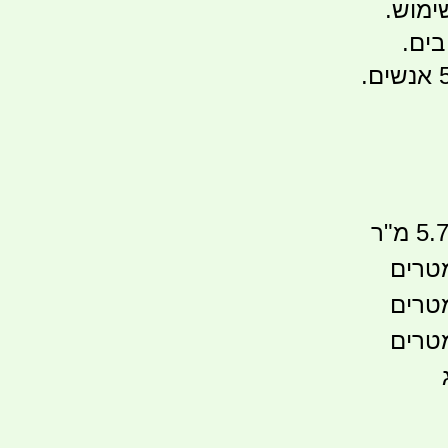
ימוש.
בים.
5 מ"ר