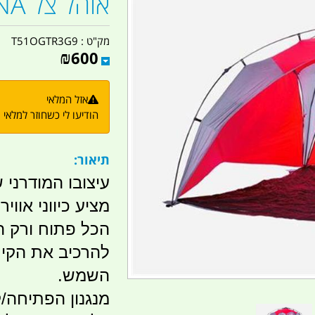
אוהל צל NIRVANA
מק"ט :
T51OGTR3G9
₪
600
אזל המלאי
הודיעו לי כשחוזר למלאי
תיאור:
עיצובו המודרני של ה-
מציע כיווני אוויר 360.
הכל פתוח ורק 
להרכיב את הקיר
השמש.
מנגנון הפתיחה/ק