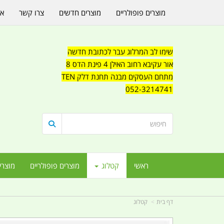
מוצרים פופולריים
מוצרים חדשים
צרו קשר
או
שימו לב המרלוג עבר לכתובת חדשה
אור עקיבא רחוב האילן 4 פינת הדס 8
מתחם העסקים מבנה תחנת דלק TEN
052-3214741
ראשי
קטלוג
מוצרים פופולריים
מוצרי
דף בית
קטלוג