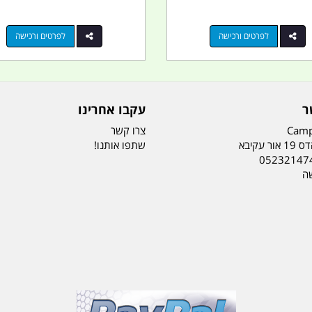
לפרטים ורכישה
לפרטים ורכישה
ר
עקבו אחרינו
Camp
צרו קשר
ר עקיבא
שתפו אותנו!
05232147
שה