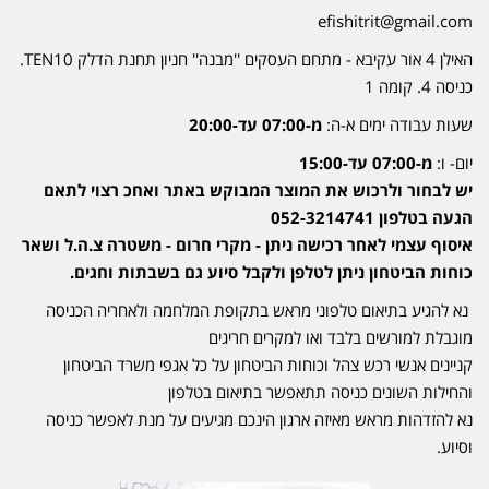
efishitrit@gmail.com
האילן 4 אור עקיבא - מתחם העסקים ''מבנה'' חניון תחנת הדלק TEN10.
כניסה 4. קומה 1
שעות עבודה ימים א-ה:
מ-07:00 עד-20:00
יום- ו:
מ-07:00 עד-15:00
יש לבחור ולרכוש את המוצר המבוקש באתר ואחכ רצוי לתאם
הגעה בטלפון 052-3214741
איסוף עצמי לאחר רכישה ניתן - מקרי חרום - משטרה צ.ה.ל ושאר
כוחות הביטחון ניתן לטלפן ולקבל סיוע גם בשבתות וחגים.
נא להגיע בתיאום טלפוני מראש בתקופת המלחמה ולאחריה הכניסה
מוגבלת למורשים בלבד ואו למקרים חריגים
קניינים אנשי רכש צהל וכוחות הביטחון על כל אגפי משרד הביטחון
והחילות השונים כניסה תתאפשר בתיאום בטלפון
נא להזדהות מראש מאיזה ארגון הינכם מגיעים על מנת לאפשר כניסה
וסיוע.