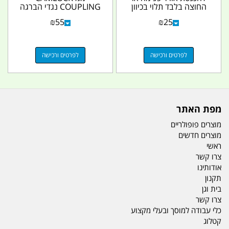
החוצה בלבד תלוי בכיוון
COUPLING נגדי הברגה
ההרכבה קמפינג...
נקבה חצי 20 ממ קמפינג
₪
55
₪
25
לייף
לפרטים ורכישה
לפרטים ורכישה
מפת האתר
מוצרים פופולריים
מוצרים חדשים
ראשי
צרו קשר
אודותינו
תקנון
בית וגן
צרו קשר
כלי עבודה למוסך ובעלי מקצוע
קטלוג