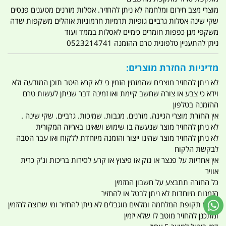
מוצרי מצב חירום ומלחמה לא ניתן להחזיר. אסלות מזרנים מטענים פנסים
שקי שינה אסלות גרביים גופיות תרמיות חרמוניות אוהלים משקפות שדה
משקפי מגן כפפות חומרים כימיים לאסלות בממד ועוד
ניתן להתעניין טלפונית טרם ההזמנה 0523214741
מדיניות החזרת מוצרים:
לא ניתן להחזיר מוצרים שהמזמין הזמין כי לא קרא היטב תוכן המודעה ולא
וידא כי צבע או צורה שחשב קיימת ואו זמינה דבר שניתן לעשות טרם
ההזמנה בטלפון
אין החזרת מוצרי הגיינה. מזרנים. מגבות. שמיכות. גרביים. שקי שינה .
לא ניתן להחזיר מוצר שנעשה בו שימוש ושאינו באריזה המקורית
לא ניתן להחזיר מוצר שהינו ייצור והזמנה מיוחדת ללקוח ואו עבר הסבה
לבקשת הלקוח
אין אחריות על פנצר או נזק או פיצוץ או קרע לסירות בריכות וג'ק כרית
אוויר
כל החזרה תתבצע על חשבון המזמין
הזמנות מיוחדות לא ניתן לבטל או להחזיר
מוצרי תקופת המלחמה ומלאים מוגבלים לא ניתן להחזיר ומי שרוצה להזמין
ומתכנן להחזיר מוטב לו שלא יזמין