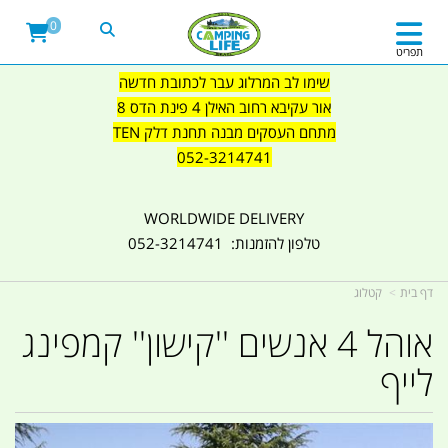
0
תפריט
שימו לב המרלוג עבר לכתובת חדשה
אור עקיבא רחוב האילן 4 פינת הדס 8
מתחם העסקים מבנה תחנת דלק TEN
052-3214741
WORLDWIDE DELIVERY
טלפון להזמנות: 052-3214741
דף בית
קטלוג
אוהל 4 אנשים ''קישון'' קמפינג
לייף