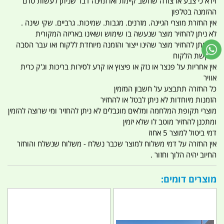
וידא כי צבע או צורה שחשב קיימת ואו זמינה דבר שניתן לעשות טרם
ההזמנה בטלפון
אין החזרת מוצרי הגיינה. מזרנים. מגבות. שמיכות. גרביים. שקי שינה .
לא ניתן להחזיר מוצר שנעשה בו שימוש ושאינו באריזה המקורית
לא ניתן להחזיר מוצר שהינו ייצור והזמנה מיוחדת ללקוח ואו עבר הסבה
לבקשת הלקוח
אין אחריות על פנצר או נזק או פיצוץ או קרע לסירות בריכות וג'ק כרית
אוויר
כל החזרה תתבצע על חשבון המזמין
הזמנות מיוחדות לא ניתן לבטל או להחזיר
מוצרי תקופת המלחמה ומלאים מוגבלים לא ניתן להחזיר ומי שרוצה להזמין
ומתכנן להחזיר מוטב לו שלא יזמין
דמי ביטול למוצר 5 אחוז
אין החזרה על דמי משלוח למוצר שכבר נשלח - משלוח שנשלח והוחזר
החיוב יהיה הלוך וחזור .
מוצרים דומים: