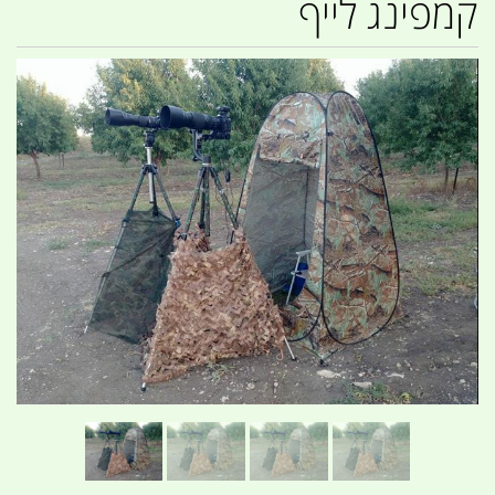
קמפינג לייף