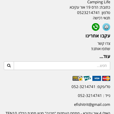
Camping Life
כתובת:
הדס 19 אור עקיבא
טלפון:
0523214741
תנאי רכישה
עקבו אחרינו
צרו קשר
שתפו אותנו!
עוד...
טל/פקס: 052-3214741
נייד : 052-3214741
efishitrit@gmail.com
האילן 4 אור עקיבא - מתחם העסקים ''מבנה'' חניון תחנת הדלק TEN10.