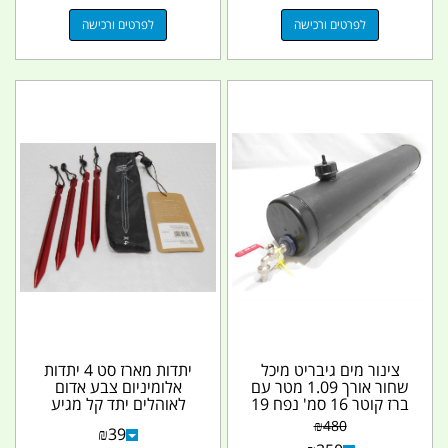
לפרטים ורכישה
לפרטים ורכישה
צינור מים גיבריט מיכל
יתדות מארז סט 4 יתדות
שחור אורך 1.09 מטר עם
אלומיניום צבע אדום
ברז קוטר 16 סמ' נפח 19
לאוהלים יתד קל מגיע
L גיבריט...
בנרתיק אורך כל יתד...
₪
480
₪
39