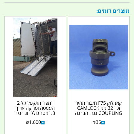
מוצרים דומים:
קאמלוק F75 חיבור מהיר
רמפה מתקפלת ל 2
זכר 32 ממ CAMLOCK
העמסה ופריקה אורך
COUPLING נגדי הברגה
1.8מטר כולל זוג רגלי
זכר 36 ממ קמפינג...
תמיכה במרכז רוחב 73
₪
1,600
₪
35
סמ'...