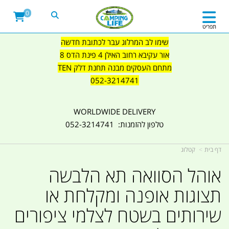
0
תפריט
שימו לב המרלוג עבר לכתובת חדשה
אור עקיבא רחוב האילן 4 פינת הדס 8
מתחם העסקים מבנה תחנת דלק TEN
052-3214741
WORLDWIDE DELIVERY
טלפון להזמנות: 052-3214741
דף בית
קטלוג
אוהל הסוואה תא הלבשה
תצוגות אופנה ומקלחת או
שירותים בשטח לצלמי ציפורים