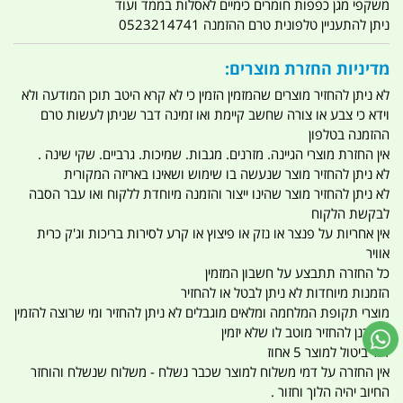
משקפי מגן כפפות חומרים כימיים לאסלות בממד ועוד
ניתן להתעניין טלפונית טרם ההזמנה 0523214741
מדיניות החזרת מוצרים:
לא ניתן להחזיר מוצרים שהמזמין הזמין כי לא קרא היטב תוכן המודעה ולא
וידא כי צבע או צורה שחשב קיימת ואו זמינה דבר שניתן לעשות טרם
ההזמנה בטלפון
אין החזרת מוצרי הגיינה. מזרנים. מגבות. שמיכות. גרביים. שקי שינה .
לא ניתן להחזיר מוצר שנעשה בו שימוש ושאינו באריזה המקורית
לא ניתן להחזיר מוצר שהינו ייצור והזמנה מיוחדת ללקוח ואו עבר הסבה
לבקשת הלקוח
אין אחריות על פנצר או נזק או פיצוץ או קרע לסירות בריכות וג'ק כרית
אוויר
כל החזרה תתבצע על חשבון המזמין
הזמנות מיוחדות לא ניתן לבטל או להחזיר
מוצרי תקופת המלחמה ומלאים מוגבלים לא ניתן להחזיר ומי שרוצה להזמין
ומתכנן להחזיר מוטב לו שלא יזמין
דמי ביטול למוצר 5 אחוז
אין החזרה על דמי משלוח למוצר שכבר נשלח - משלוח שנשלח והוחזר
החיוב יהיה הלוך וחזור .