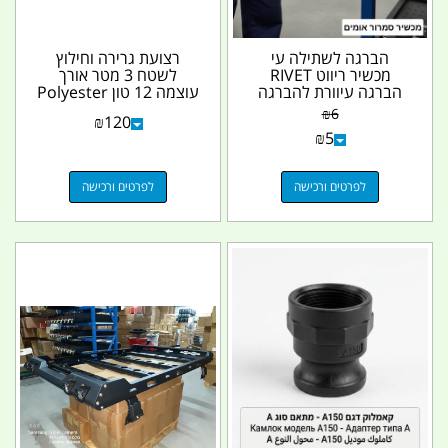
הברגה לשתילה עי
רצועת גרירה וחילוץ
מכשיר ריווט RIVET
לשטח 3 מטר אורך
הברגה עיוורת להברגה
עוצמה 12 טון Polyester
10 M המחיר ליחידה
צבע כחול קמפינג לייף
₪
6
₪
120
אחת...
₪
5
לפרטים ורכישה
לפרטים ורכישה