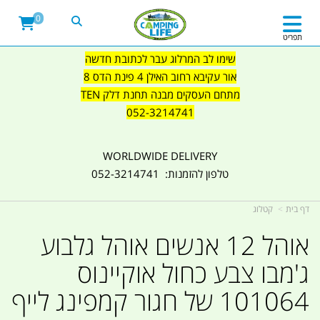
0
תפריט
שימו לב המרלוג עבר לכתובת חדשה
אור עקיבא רחוב האילן 4 פינת הדס 8
מתחם העסקים מבנה תחנת דלק TEN
052-3214741
WORLDWIDE DELIVERY
טלפון להזמנות: 052-3214741
דף בית
קטלוג
אוהל 12 אנשים אוהל גלבוע
ג'מבו צבע כחול אוקיינוס
101064 של חגור קמפינג לייף