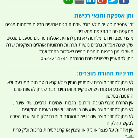
זמן אספקה ותנאי רכישה:
זמן אספקה כ 7 ימים לא כולל שבתות חגים ארועים חריגים מלחמות מגפה
מתקפת טרור מתקפת מחשבים
מוצרי מצב חירום ומלחמה לא ניתן להחזיר. אסלות מזרנים מטענים פנסים
שקי שינה אסלות גרביים גופיות תרמיות חרמוניות אוהלים משקפות שדה
משקפי מגן כפפות חומרים כימיים לאסלות בממד ועוד
ניתן להתעניין טלפונית טרם ההזמנה 0523214741
מדיניות החזרת מוצרים:
לא ניתן להחזיר מוצרים שהמזמין הזמין כי לא קרא היטב תוכן המודעה ולא
וידא כי צבע או צורה שחשב קיימת ואו זמינה דבר שניתן לעשות טרם
ההזמנה בטלפון
אין החזרת מוצרי הגיינה. מזרנים. מגבות. שמיכות. גרביים. שקי שינה .
לא ניתן להחזיר מוצר שנעשה בו שימוש ושאינו באריזה המקורית
לא ניתן להחזיר מוצר שהינו ייצור והזמנה מיוחדת ללקוח ואו עבר הסבה
לבקשת הלקוח
אין אחריות על פנצר או נזק או פיצוץ או קרע לסירות בריכות וג'ק כרית
אוויר