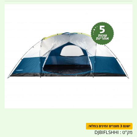
ישנם 3 מוצרים זמינים במלאי.
מק"ט :
DJBIFLSHHI