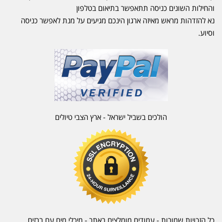
והחילות השונים כניסה תתאפשר בתיאום בטלפון
נא להזדהות מראש מאיזה ארגון הינכם מגיעים על מנת לאפשר כניסה
וסיוע.
הולכים בשביל ישראל - ארץ הצבי טיולים
כל הזכויות שמורות - עמודים מומלצים באתר - מיכלי מים עם ברזים