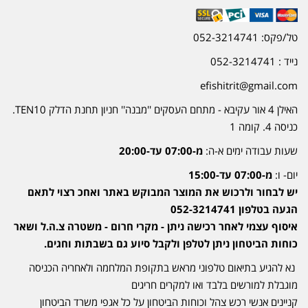
טל/פקס: 052-3214741
נייד : 052-3214741
efishitrit@gmail.com
האילן 4 אור עקיבא - מתחם העסקים ''מבנה'' חניון תחנת הדלק TEN10.
כניסה 4. קומה 1
שעות עבודה ימים א-ה:
מ-07:00 עד-20:00
יום- ו:
מ-07:00 עד-15:00
יש לבחור ולרכוש את המוצר המבוקש באתר ואחכ רצוי לתאם
הגעה בטלפון 052-3214741
איסוף עצמי לאחר רכישה ניתן - מקרי חרום - משטרה צ.ה.ל ושאר
כוחות הביטחון ניתן לטלפן ולקבל סיוע גם בשבתות וחגים.
נא להגיע בתיאום טלפוני מראש בתקופת המלחמה ולאחריה הכניסה
מוגבלת למורשים בלבד ואו למקרים חריגים
קניינים אנשי רכש צהל וכוחות הביטחון על כל אגפי משרד הביטחון