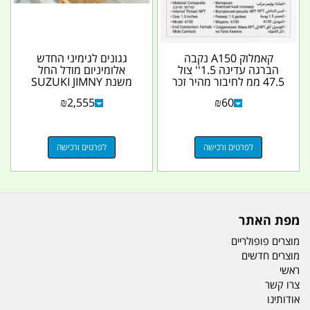
קאמלוק A150 נקבה
גגונים לגימיני החדש
הברגה עדינה 1.5'' צול
אלומיניום מודל החל
47.5 ממ לחיבור מהיר זכר
משנת SUZUKI JIMNY
53 ממ CAMLOCK...
2020 עם פנסים וללא
₪
2,555
₪
60
סולם...
לפרטים ורכישה
לפרטים ורכישה
מפת האתר
מוצרים פופולריים
מוצרים חדשים
ראשי
צרו קשר
אודותינו