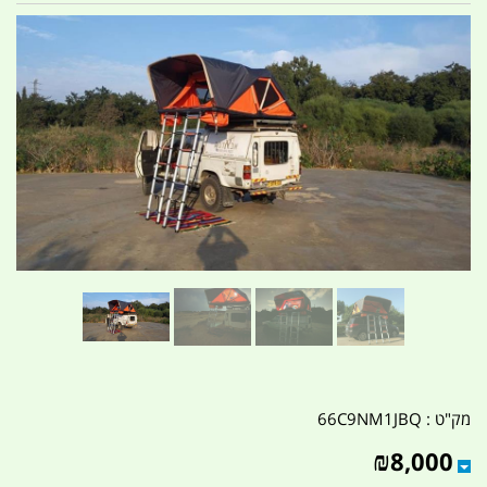
מק"ט :
66C9NM1JBQ
₪
8,000