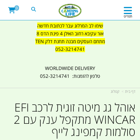
0
תפריט
שימו לב המרלוג עבר לכתובת חדשה
אור עקיבא רחוב האילן 4 פינת הדס 8
מתחם העסקים מבנה תחנת דלק TEN
052-3214741
WORLDWIDE DELIVERY
טלפון להזמנות: 052-3214741
דף בית
קטלוג
אוהל גג מיטה זוגית לרכב EFI
WINCAR מתקפל ענק עם 2
סולמות קמפינג לייף