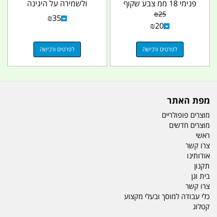
פנימי 18 ממ צבע שקוף
ולשמירה על היגינה
קמפינג לייף
אריזה מכילה 100...
₪
25
₪
35
₪
20
לפרטים ורכישה
לפרטים ורכישה
מפת האתר
מוצרים פופולריים
מוצרים חדשים
ראשי
צרו קשר
אודותינו
תקנון
בית וגן
צרו קשר
כלי עבודה למוסך ובעלי מקצוע
קטלוג