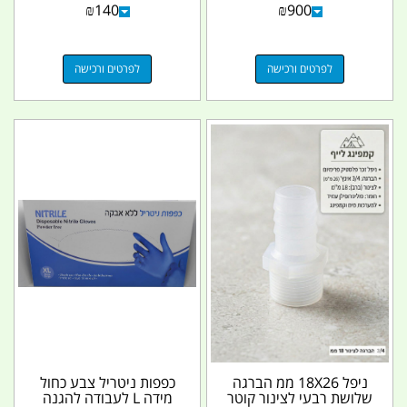
₪
140
₪
900
נשם...
לפרטים ורכישה
לפרטים ורכישה
ניפל 18X26 ממ הברגה
כפפות ניטריל צבע כחול
שלושת רבעי לצינור קוטר
מידה L לעבודה להגנה