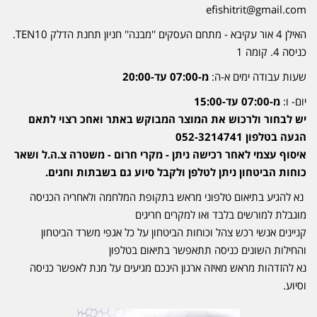
efishitrit@gmail.com
האילן 4 אור עקיבא - מתחם העסקים ''מבנה'' חניון תחנת הדלק TEN10.
כניסה 4. קומה 1
שעות עבודה ימים א-ה:
מ-07:00 עד-20:00
יום- ו:
מ-07:00 עד-15:00
יש לבחור ולרכוש את המוצר המבוקש באתר ואחכ רצוי לתאם
הגעה בטלפון 052-3214741
איסוף עצמי לאחר רכישה ניתן - מקרי חרום - משטרה צ.ה.ל ושאר
כוחות הביטחון ניתן לטלפן ולקבל סיוע גם בשבתות וחגים.
נא להגיע בתיאום טלפוני מראש בתקופת המלחמה ולאחריה הכניסה
מוגבלת למורשים בלבד ואו למקרים חריגים
קניינים אנשי רכש צהל וכוחות הביטחון על כל אגפי משרד הביטחון
והחילות השונים כניסה תתאפשר בתיאום בטלפון
נא להזדהות מראש מאיזה ארגון הינכם מגיעים על מנת לאפשר כניסה
וסיוע.