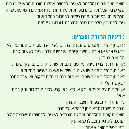
מוצרי מצב חירום ומלחמה לא ניתן להחזיר. אסלות מזרנים מטענים פנסים
שקי שינה אסלות גרביים גופיות תרמיות חרמוניות אוהלים משקפות שדה
משקפי מגן כפפות חומרים כימיים לאסלות בממד ועוד
ניתן להתעניין טלפונית טרם ההזמנה 0523214741
מדיניות החזרת מוצרים:
לא ניתן להחזיר מוצרים שהמזמין הזמין כי לא קרא היטב תוכן המודעה ולא
וידא כי צבע או צורה שחשב קיימת ואו זמינה דבר שניתן לעשות טרם
ההזמנה בטלפון
אין החזרת מוצרי הגיינה. מזרנים. מגבות. שמיכות. גרביים. שקי שינה .
לא ניתן להחזיר מוצר שנעשה בו שימוש ושאינו באריזה המקורית
לא ניתן להחזיר מוצר שהינו ייצור והזמנה מיוחדת ללקוח ואו עבר הסבה
לבקשת הלקוח
אין אחריות על פנצר או נזק או פיצוץ או קרע לסירות בריכות וג'ק כרית
אוויר
כל החזרה תתבצע על חשבון המזמין
הזמנות מיוחדות לא ניתן לבטל או להחזיר
מוצרי תקופת המלחמה ומלאים מוגבלים לא ניתן להחזיר ומי שרוצה להזמין
ומתכנן להחזיר מוטב לו שלא יזמין
דמי ביטול למוצר 5 אחוז