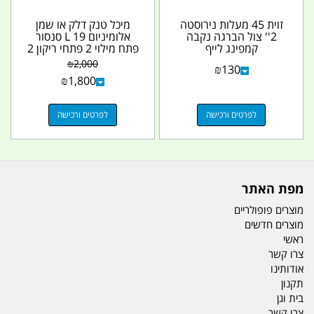
זוית 45 מעלות נירוסטה
מיכל טנק דלק או שמן
2'' צול הברגה נקבה
אלומיניום 19 L סנסור
קמפינג לייף
פתח מילוי 2 פתחי ריקון 2
נקודות לנשם...
₪
2,000
₪
130
₪
1,800
לפרטים ורכישה
לפרטים ורכישה
מפת האתר
מוצרים פופולריים
מוצרים חדשים
ראשי
צרו קשר
אודותינו
תקנון
בית וגן
צרו קשר