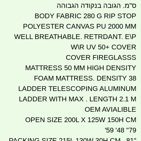
ס"מ. הגובה בנקודה הגבוהה
BODY FABRIC 280 G RIP STOP
POLYESTER CANVAS PU 2000 MM
WELL BREATHABLE. RETRDANT. E\P
W\R UV 50+ COVER
COVER FIREGLASSS
MATTRESS 50 MM HIGH DENSITY
FOAM MATTRESS. DENSITY 38
LADDER TELESCOPING ALUMINUM
LADDER WITH MAX . LENGTH 2.1 M
OEM AVIALIBLE
OPEN SIZE 200L X 125W 150H CM
79'' 48' 59'
PACKING SIZE 215L 130W 30H CM 81''