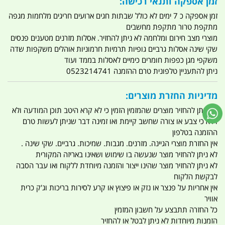
זמן אספקה ותנאי רכישה:
זמן אספקה כ 7 ימים לא כולל שבתות חגים ארועים חריגים מלחמות מגפה
מתקפת טרור מתקפת מחשבים
מוצרי מצב חירום ומלחמה לא ניתן להחזיר. אסלות מזרנים מטענים פנסים
שקי שינה אסלות גרביים גופיות תרמיות חרמוניות אוהלים משקפות שדה
משקפי מגן כפפות חומרים כימיים לאסלות בממד ועוד
ניתן להתעניין טלפונית טרם ההזמנה 0523214741
מדיניות החזרת מוצרים:
לא ניתן להחזיר מוצרים שהמזמין הזמין כי לא קרא היטב תוכן המודעה ולא
וידא כי צבע או צורה שחשב קיימת ואו זמינה דבר שניתן לעשות טרם
ההזמנה בטלפון
אין החזרת מוצרי הגיינה. מזרנים. מגבות. שמיכות. גרביים. שקי שינה .
לא ניתן להחזיר מוצר שנעשה בו שימוש ושאינו באריזה המקורית
לא ניתן להחזיר מוצר שהינו ייצור והזמנה מיוחדת ללקוח ואו עבר הסבה
לבקשת הלקוח
אין אחריות על פנצר או נזק או פיצוץ או קרע לסירות בריכות וג'ק כרית
אוויר
כל החזרה תתבצע על חשבון המזמין
הזמנות מיוחדות לא ניתן לבטל או להחזיר