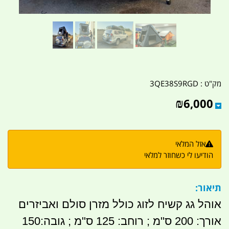
מק"ט :
3QE38S9RGD
₪
6,000
אזל המלאי
הודיעו לי כשחוזר למלאי
תיאור:
אוהל גג קשיח לזוג כולל מזרן סולם ואביזרים
אורך: 200 ס"מ ; רוחב: 125 ס"מ ; גובה:150