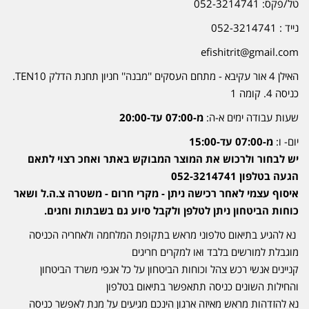
טל/פקס: 052-3214741
נייד : 052-3214741
efishitrit@gmail.com
האילן 4 אור עקיבא - מתחם העסקים ''מבנה'' חניון תחנת הדלק TEN10.
כניסה 4. קומה 1
שעות עבודה ימים א-ה:
מ-07:00 עד-20:00
יום- ו:
מ-07:00 עד-15:00
יש לבחור ולרכוש את המוצר המבוקש באתר ואחכ רצוי לתאם
הגעה בטלפון 052-3214741
איסוף עצמי לאחר רכישה ניתן - מקרי חרום - משטרה צ.ה.ל ושאר
כוחות הביטחון ניתן לטלפן ולקבל סיוע גם בשבתות וחגים.
נא להגיע בתיאום טלפוני מראש בתקופת המלחמה ולאחריה הכניסה
מוגבלת למורשים בלבד ואו למקרים חריגים
קניינים אנשי רכש צהל וכוחות הביטחון על כל אגפי משרד הביטחון
והחילות השונים כניסה תתאפשר בתיאום בטלפון
נא להזדהות מראש מאיזה ארגון הינכם מגיעים על מנת לאפשר כניסה