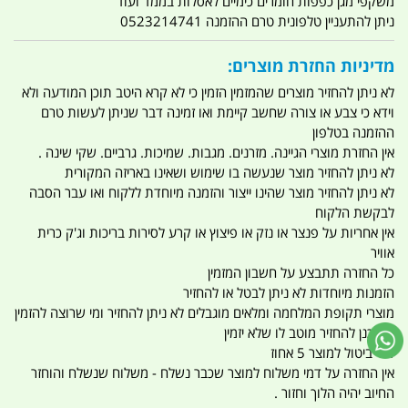
משקפי מגן כפפות חומרים כימיים לאסלות בממד ועוד
ניתן להתעניין טלפונית טרם ההזמנה 0523214741
מדיניות החזרת מוצרים:
לא ניתן להחזיר מוצרים שהמזמין הזמין כי לא קרא היטב תוכן המודעה ולא
וידא כי צבע או צורה שחשב קיימת ואו זמינה דבר שניתן לעשות טרם
ההזמנה בטלפון
אין החזרת מוצרי הגיינה. מזרנים. מגבות. שמיכות. גרביים. שקי שינה .
לא ניתן להחזיר מוצר שנעשה בו שימוש ושאינו באריזה המקורית
לא ניתן להחזיר מוצר שהינו ייצור והזמנה מיוחדת ללקוח ואו עבר הסבה
לבקשת הלקוח
אין אחריות על פנצר או נזק או פיצוץ או קרע לסירות בריכות וג'ק כרית
אוויר
כל החזרה תתבצע על חשבון המזמין
הזמנות מיוחדות לא ניתן לבטל או להחזיר
מוצרי תקופת המלחמה ומלאים מוגבלים לא ניתן להחזיר ומי שרוצה להזמין
ומתכנן להחזיר מוטב לו שלא יזמין
דמי ביטול למוצר 5 אחוז
אין החזרה על דמי משלוח למוצר שכבר נשלח - משלוח שנשלח והוחזר
החיוב יהיה הלוך וחזור .