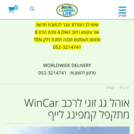
0
תפריט
שימו לב המרלוג עבר לכתובת חדשה
אור עקיבא רחוב האילן 4 פינת הדס 8
מתחם העסקים מבנה תחנת דלק TEN
052-3214741
WORLDWIDE DELIVERY
טלפון להזמנות: 052-3214741
דף בית
קטלוג
אוהל גג זוגי לרכב WinCar
מתקפל קמפינג לייף